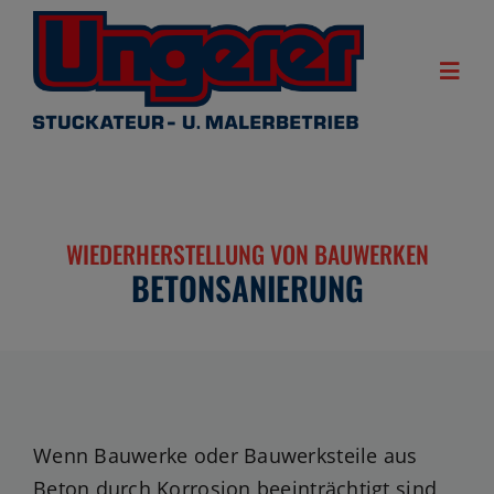
Zum
Inhalt
springen
Togg
Navi
Startseite
Leistungen
WIEDERHERSTELLUNG VON BAUWERKEN
Firmenprofil
BETONSANIERUNG
Team
Referenzen
Wenn Bauwerke oder Bauwerksteile aus
Beton durch Korrosion beeinträchtigt sind,